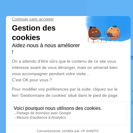
Déroulé de
Le lundi 0
Eglise de T