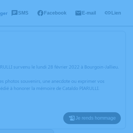
ager
SMS
Facebook
E-mail
Lien
ULLI survenu le lundi 28 février 2022 à Bourgoin-Jallieu.
 des photos souvenirs, une anecdote ou exprimer vos
 dédié à honorer la mémoire de Cataldo PIARULLI.
Je rends hommage