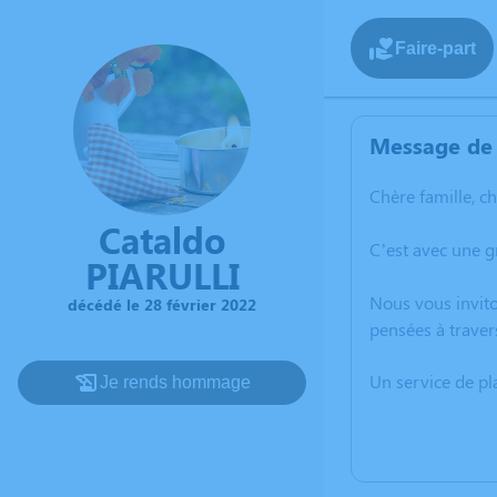
Faire-part
Message de 
Chère famille, c
Cataldo
C’est avec une g
PIARULLI
Nous vous invito
décédé le 28 février 2022
pensées à traver
Un service de p
Je rends hommage