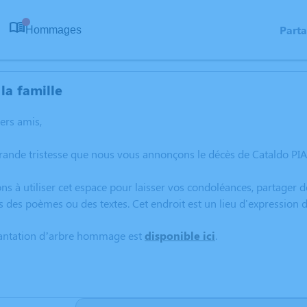
Part
Hommages
0
la famille
hers amis,
rande tristesse que nous vous annonçons le décès de Cataldo PIAR
ns à utiliser cet espace pour laisser vos condoléances, partager
s des poèmes ou des textes. Cet endroit est un lieu d'expression
lantation d’arbre hommage est
disponible ici
.