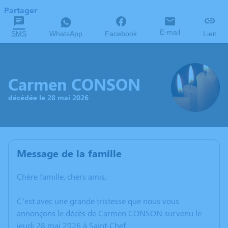
Partager
E-mail
SMS
WhatsApp
Facebook
Lien
Carmen CONSON
décédée le 28 mai 2026
Message de la famille
Chère famille, chers amis,
C’est avec une grande tristesse que nous vous
annonçons le décès de Carmen CONSON survenu le
jeudi 28 mai 2026 à Saint-Chef.