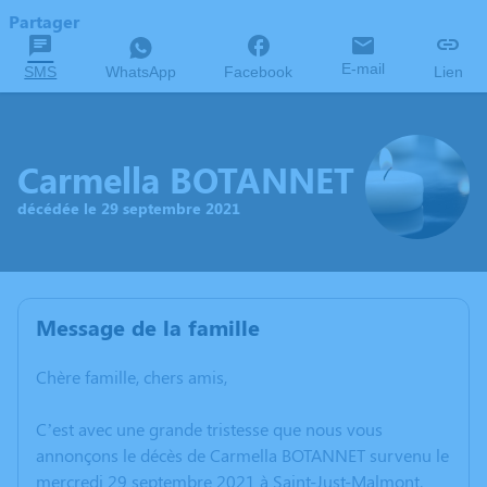
Partager
E-mail
SMS
WhatsApp
Facebook
Lien
Carmella BOTANNET
décédée le 29 septembre 2021
Message de la famille
Chère famille, chers amis,
C’est avec une grande tristesse que nous vous
annonçons le décès de Carmella BOTANNET survenu le
mercredi 29 septembre 2021 à Saint-Just-Malmont.