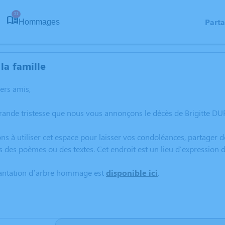
31
Part
Hommages
la famille
hers amis,
rande tristesse que nous vous annonçons le décès de Brigitte DUP
ns à utiliser cet espace pour laisser vos condoléances, partager
s des poèmes ou des textes. Cet endroit est un lieu d'expression
lantation d’arbre hommage est
disponible ici
.