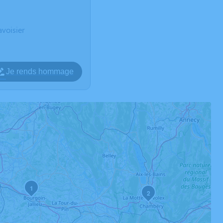
voisier
Je rends hommage
1
2