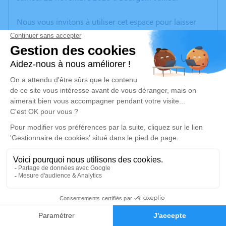
Nous vous invitons à utiliser cet espace pour laisser
vos condoléances, partager des photos souvenirs, une
anecdote ou exprimer vos pensées à travers des
poèmes ou des textes. Cet endroit est un lieu
d'expression dédié à honorer la mémoire de Brigitte
DANILLON.
Un service de plantation d’arbre hommage est
disponible ici
.
Je rends hommage
Cérémonie
lundi 01 décembre 2025 à 14h30
3
Eglise Notre Dame Rue de la Libération
38300 Bourgoin Jallieu
Faire-part
Hommages