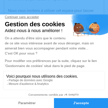
Nous vous invitons à utiliser cet espace pour laisser
vos condoléances, partager des photos souvenirs, une
anecdote ou exprimer vos pensées à travers des
poèmes ou des textes. Cet endroit est un lieu
d'expression dédié à honorer la mémoire de Bernard
CONTAMIN.
Un service de plantation d’arbre hommage est
disponible ici
.
Je rends hommage
Cérémonie
vendredi 10 juillet 2026 à 14h00
25
38460 Veyssilieu
Faire-part
Hommages