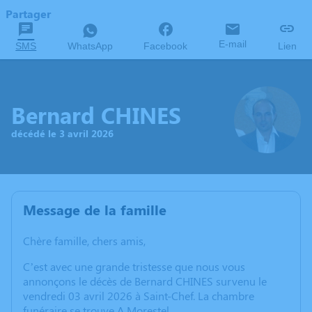
Partager
E-mail
SMS
WhatsApp
Facebook
Lien
Bernard CHINES
décédé le 3 avril 2026
Message de la famille
Chère famille, chers amis,
C’est avec une grande tristesse que nous vous
annonçons le décès de Bernard CHINES survenu le
vendredi 03 avril 2026 à Saint-Chef. La chambre
funéraire se trouve A Morestel.