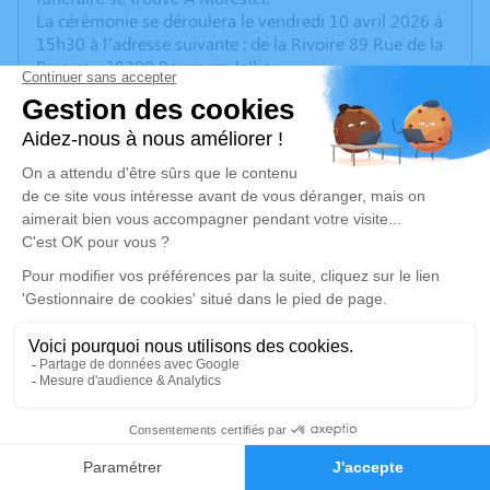
La cérémonie se déroulera le vendredi 10 avril 2026 à
15h30 à l’adresse suivante : de la Rivoire 89 Rue de la
Rivoire - 38300 Bourgoin Jallieu.
Nous vous invitons à utiliser cet espace pour laisser
vos condoléances, partager des photos souvenirs, une
anecdote ou exprimer vos pensées à travers des
poèmes ou des textes. Cet endroit est un lieu
d'expression dédié à honorer la mémoire de Bernard
CHINES.
Un service de plantation d’arbre hommage est
disponible ici
.
Je rends hommage
Cérémonie
11
vendredi 10 avril 2026 à 15h30
Faire-part
Hommages
de la Rivoire 89 Rue de la Rivoire