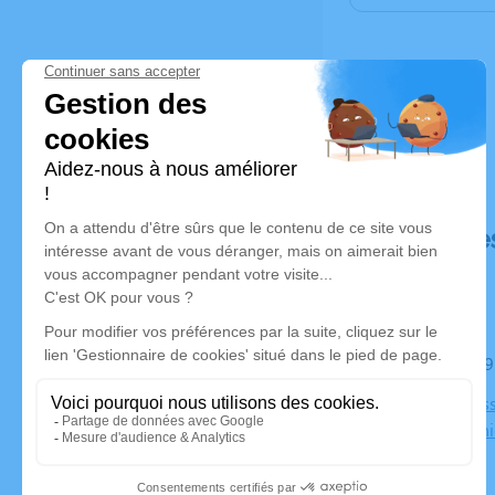
Déroulé de
Le mardi 
ZA Les Buiss
38230 Tign