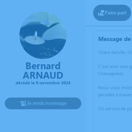
Faire-part
Message de 
Chère famille, c
Bernard
C’est avec une 
ARNAUD
Chavagneux.
décédé le 9 novembre 2024
Nous vous invito
pensées à traver
Je rends hommage
Un service de p