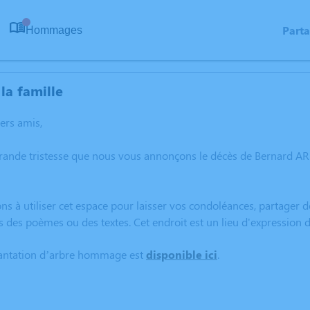
Part
Hommages
0
la famille
hers amis,
grande tristesse que nous vous annonçons le décès de Bernard
ns à utiliser cet espace pour laisser vos condoléances, partager
s des poèmes ou des textes. Cet endroit est un lieu d'expressi
lantation d’arbre hommage est
disponible ici
.