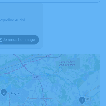
cqueline Auriol
Je rends hommage
2
1