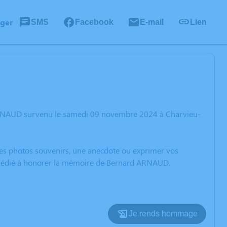
ager
SMS
Facebook
E-mail
Lien
 ARNAUD survenu le samedi 09 novembre 2024 à Charvieu-
 des photos souvenirs, une anecdote ou exprimer vos
on dédié à honorer la mémoire de Bernard ARNAUD.
Je rends hommage