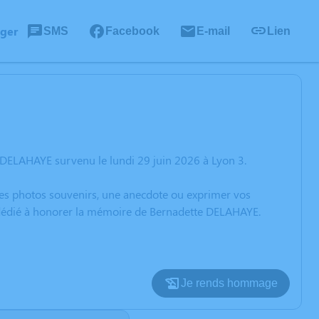
ager
SMS
Facebook
E-mail
Lien
 DELAHAYE survenu le lundi 29 juin 2026 à Lyon 3.
 des photos souvenirs, une anecdote ou exprimer vos
n dédié à honorer la mémoire de Bernadette DELAHAYE.
Je rends hommage