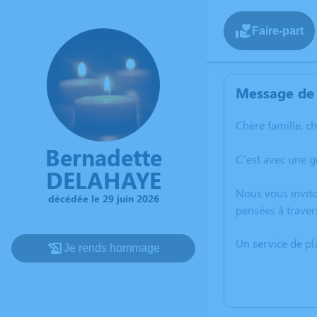
Faire-part
Message de 
Chère famille, c
Bernadette
C’est avec une g
DELAHAYE
Nous vous invito
décédée le 29 juin 2026
pensées à traver
Un service de p
Je rends hommage