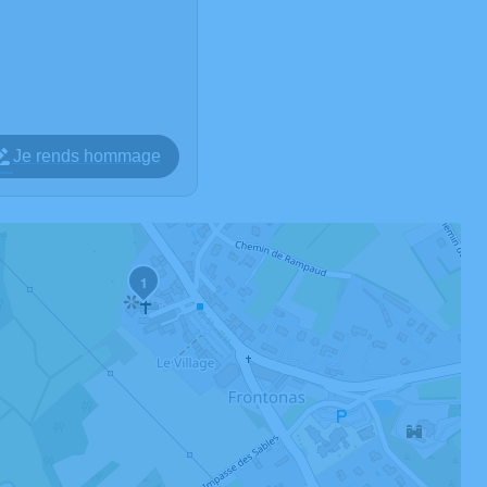
Je rends hommage
1