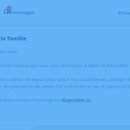
18
Part
Hommages
la famille
hers amis,
rande tristesse que nous vous annonçons le décès de Bernadette
ns à utiliser cet espace pour laisser vos condoléances, partager
s des poèmes ou des textes. Cet endroit est un lieu d'expressio
lantation d’arbre hommage est
disponible ici
.