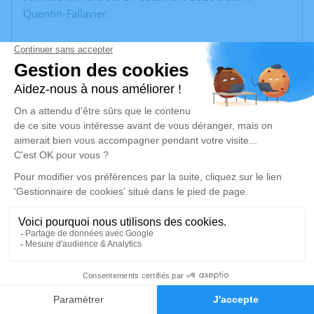
Quentin-Fallavier.
Nous vous invitons à utiliser cet espace pour laisser
vos condoléances, partager des photos souvenirs, une
anecdote ou exprimer vos pensées à travers des
poèmes ou des textes. Cet endroit est un lieu
d'expression dédié à honorer la mémoire de
Bernadette CHUZEVILLE.
Un service de plantation d’arbre hommage est
disponible ici
.
Je rends hommage
Cérémonie
4
lundi 22 décembre 2025 à 14h30
CENTRE FUNERAIRE BOUDRIER 31 Rue Lavoisier
Faire-part
Hommages
38300 Bourgoin Jallieu