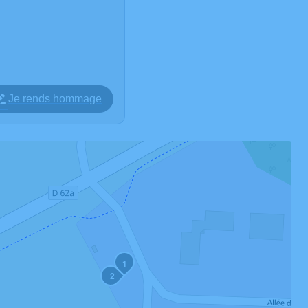
Je rends hommage
1
2