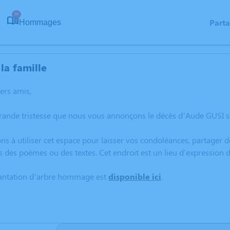
94
Part
Hommages
la famille
hers amis,
rande tristesse que nous vous annonçons le décès d’Aude GUSI s
ns à utiliser cet espace pour laisser vos condoléances, partager
s des poèmes ou des textes. Cet endroit est un lieu d'expression
lantation d’arbre hommage est
disponible ici
.