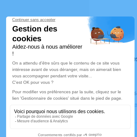
Déroulé de
Le mardi 2
crematorium