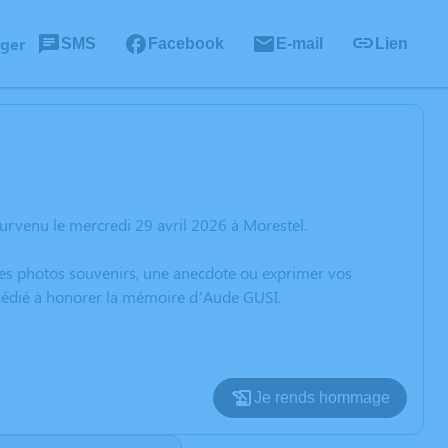
ager
SMS
Facebook
E-mail
Lien
urvenu le mercredi 29 avril 2026 à Morestel.
 des photos souvenirs, une anecdote ou exprimer vos
 dédié à honorer la mémoire d’Aude GUSI.
Je rends hommage