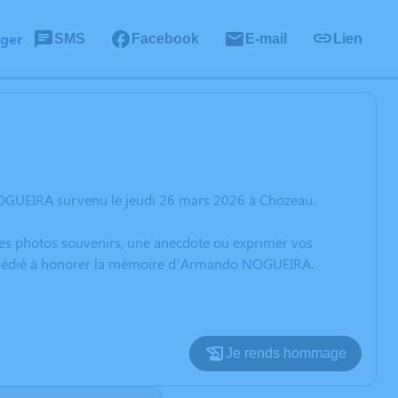
ager
SMS
Facebook
E-mail
Lien
OGUEIRA survenu le jeudi 26 mars 2026 à Chozeau.
 des photos souvenirs, une anecdote ou exprimer vos
on dédié à honorer la mémoire d’Armando NOGUEIRA.
Je rends hommage