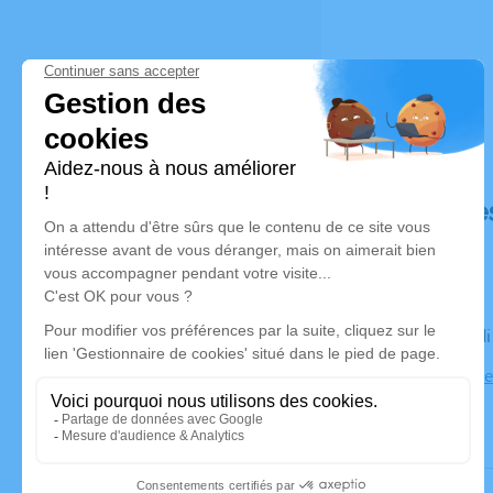
Déroulé de
Le mercred
Eglise Notr
Jallieu