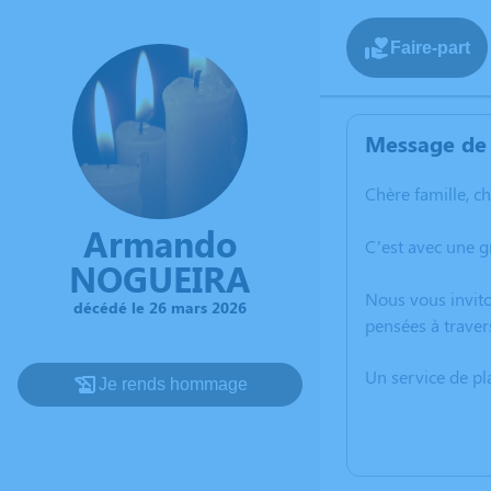
Faire-part
Message de 
Chère famille, c
Armando
C’est avec une 
NOGUEIRA
Nous vous invito
décédé le 26 mars 2026
pensées à trave
Un service de p
Je rends hommage