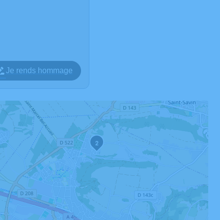
Je rends hommage
2