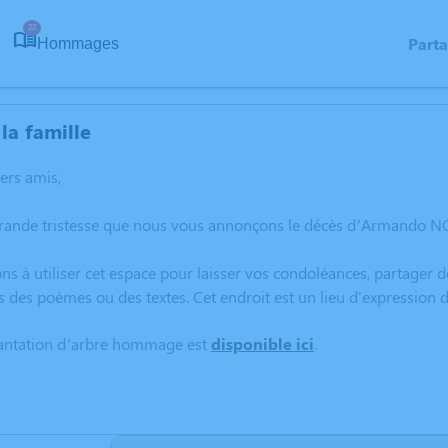
22
Part
Hommages
la famille
hers amis,
grande tristesse que nous vous annonçons le décès d’Armando N
ns à utiliser cet espace pour laisser vos condoléances, partager
rs des poèmes ou des textes. Cet endroit est un lieu d'expressi
lantation d’arbre hommage est
disponible ici
.