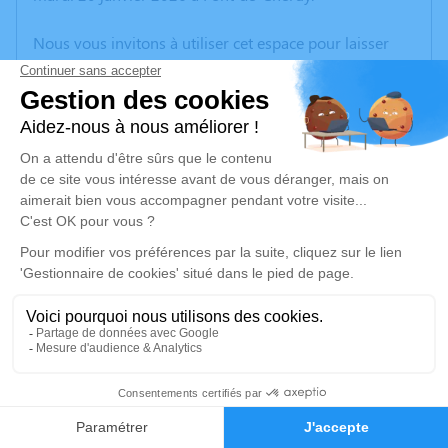
Nous vous invitons à utiliser cet espace pour laisser
vos condoléances, partager des photos souvenirs, une
anecdote ou exprimer vos pensées à travers des
poèmes ou des textes. Cet endroit est un lieu
d'expression dédié à honorer la mémoire d’Aphratie
GUIGNARD.
Un service de plantation d’arbre hommage est
disponible ici
.
Je rends hommage
Cérémonie
jeudi 29 janvier 2026 à 14h30
8
Eglise Orthodoxe
38230 Charvieu Chavagneux
Faire-part
Hommages