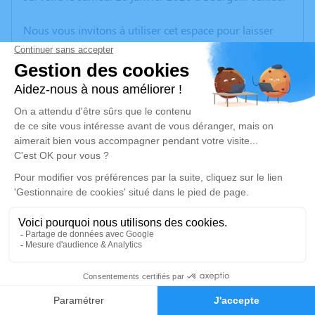
Nous vous invitons à utiliser cet espace pour laisser
vos condoléances, partager des photos souvenirs, une
anecdote ou exprimer vos pensées à travers des
poèmes ou des textes. Cet endroit est un lieu
d'expression dédié à honorer la mémoire d’Antonio
FERNANDES GOUVEIA.
Un service de plantation d’arbre hommage est
disponible ici
.
Je rends hommage
Cérémonie
mercredi 21 janvier 2026 à 10h00
4
Eglise St Martin
38110 Cessieu
Faire-part
Hommages