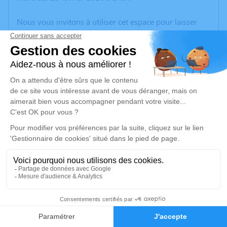
Nous vous invitons à utiliser cet espace pour laisser
vos condoléances, partager des photos souvenirs, une
anecdote ou exprimer vos pensées à travers des
poèmes ou des textes. Cet endroit est un lieu
d'expression dédié à honorer la mémoire d’Antoinette
ROUX.
Un service de plantation d’arbre hommage est
disponible ici
.
Je rends hommage
Cérémonie
mercredi 04 mars 2026 à 09h30
3
Eglise de VILLEMOIRIEU
38460 Villemoirieu
Faire-part
Hommages