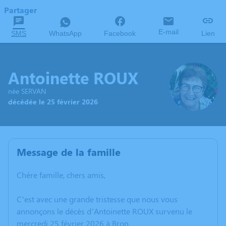
Partager
E-mail
SMS
WhatsApp
Facebook
Lien
Antoinette ROUX
née SERVAN
décédée le 25 février 2026
Message de la famille
Chère famille, chers amis,
C’est avec une grande tristesse que nous vous
annonçons le décès d’Antoinette ROUX survenu le
mercredi 25 février 2026 à Bron.