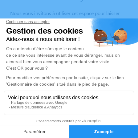
Nous vous invitons à utiliser cet espace pour laisser
vos condoléances, partager des photos souvenirs, une
anecdote ou exprimer vos pensées à travers des
poèmes ou des textes. Cet endroit est un lieu
d'expression dédié à honorer la mémoire d’Antoinette
BOUVIER.
Un service de plantation d’arbre hommage est
disponible ici
.
Je rends hommage
Cérémonie
mardi 25 novembre 2025 à 10h00
6
CENTRE FUNERAIRE BOUDRIER 31 Rue Lavoisier
38300 Bourgoin Jallieu
Faire-part
Hommages