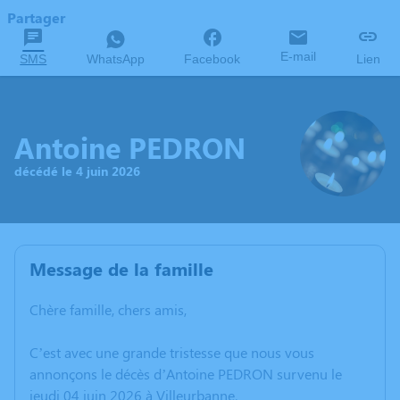
Partager
E-mail
SMS
WhatsApp
Facebook
Lien
Antoine PEDRON
décédé le 4 juin 2026
Message de la famille
Chère famille, chers amis,
C’est avec une grande tristesse que nous vous
annonçons le décès d’Antoine PEDRON survenu le
jeudi 04 juin 2026 à Villeurbanne.