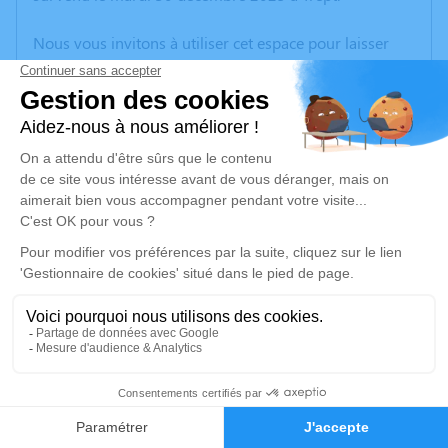
Nous vous invitons à utiliser cet espace pour laisser
vos condoléances, partager des photos souvenirs, une
anecdote ou exprimer vos pensées à travers des
poèmes ou des textes. Cet endroit est un lieu
d'expression dédié à honorer la mémoire d’Anne-
Marie VIAL-VOIRON.
Un service de plantation d’arbre hommage est
disponible ici
.
Je rends hommage
Cérémonie
mercredi 07 janvier 2026 à 14h30
9
Eglise de Trept Place de l'Eglise
38460 Trept
Faire-part
Hommages