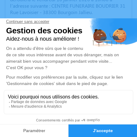
l’adresse suivante : CENTRE FUNERAIRE BOUDRIER 31
Rue Lavoisier - 38300 Bourgoin Jallieu.
Nous vous invitons à utiliser cet espace pour laisser
vos condoléances, partager des photos souvenirs, une
anecdote ou exprimer vos pensées à travers des
poèmes ou des textes. Cet endroit est un lieu
d'expression dédié à honorer la mémoire d’Andrée
XENIDIS.
Un service de plantation d’arbre hommage est
disponible ici
.
Je rends hommage
Cérémonie
6
vendredi 16 janvier 2026 à 10h00
CENTRE FUNERAIRE BOUDRIER 31 Rue Lavoisier
Faire-part
Hommages
38300 Bourgoin Jallieu