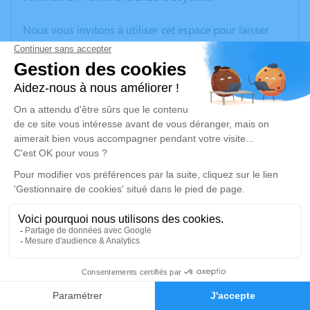
Nous vous invitons à utiliser cet espace pour laisser
vos condoléances, partager des photos souvenirs, une
anecdote ou exprimer vos pensées à travers des
poèmes ou des textes. Cet endroit est un lieu
d'expression dédié à honorer la mémoire d’Andrée
THIVOLLET.
Un service de plantation d’arbre hommage est
disponible ici
.
Je rends hommage
Cérémonie
jeudi 20 novembre 2025 à 14h00
1
Pompes funéraire Réquiston Salle de cérémonie 9
Rue Jacqueline Auriol
Faire-part
Hommages
38230 Tignieu Jameyzieu