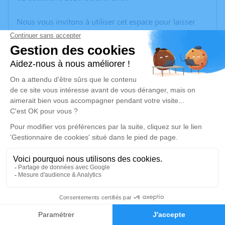
Nous vous invitons à utiliser cet espace pour laisser
vos condoléances, partager des photos souvenirs, une
anecdote ou exprimer vos pensées à travers des
poèmes ou des textes. Cet endroit est un lieu
d'expression dédié à honorer la mémoire d’Andrée
GULLIET.
Un service de plantation d’arbre hommage est
disponible ici
.
Je rends hommage
Cérémonie
mardi 09 décembre 2025 à 14h30
3
CENTRE FUNERAIRE BOUDRIER 31 Rue Lavoisier
38300 Bourgoin Jallieu
Faire-part
Hommages