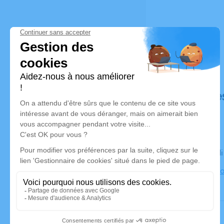
Déroulé de
Le mercred
31, rue Lavo