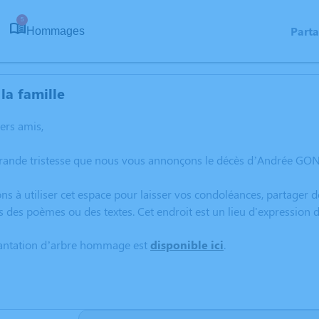
5
Part
Hommages
la famille
hers amis,
rande tristesse que nous vous annonçons le décès d’Andrée GONIN
ns à utiliser cet espace pour laisser vos condoléances, partager
s des poèmes ou des textes. Cet endroit est un lieu d'expressio
lantation d’arbre hommage est
disponible ici
.