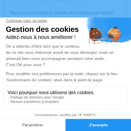
Nous vous invitons à utiliser cet espace pour laisser
vos condoléances, partager des photos souvenirs, une
anecdote ou exprimer vos pensées à travers des
poèmes ou des textes. Cet endroit est un lieu
d'expression dédié à honorer la mémoire d’André
AMPERE.
Un service de plantation d’arbre hommage est
disponible ici
.
Je rends hommage
Cérémonie
mercredi 08 décembre 2021 à 14h30
1
Eglise St Victor Montée de l'Eglise
38510 Saint Victor de Morestel
Faire-part
Hommages