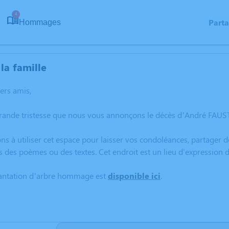
4
Part
Hommages
la famille
hers amis,
grande tristesse que nous vous annonçons le décès d’André FAUS
ns à utiliser cet espace pour laisser vos condoléances, partager
s des poèmes ou des textes. Cet endroit est un lieu d'expressio
lantation d’arbre hommage est
disponible ici
.