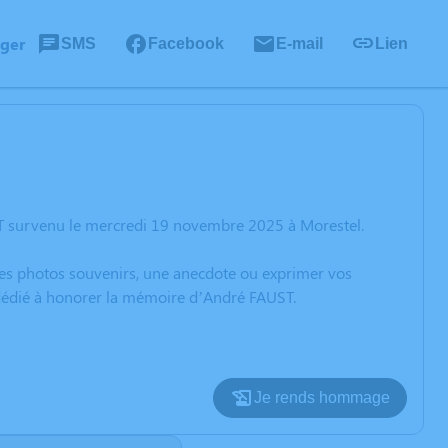
ager
SMS
Facebook
E-mail
Lien
T survenu le mercredi 19 novembre 2025 à Morestel.
 des photos souvenirs, une anecdote ou exprimer vos
n dédié à honorer la mémoire d’André FAUST.
Je rends hommage