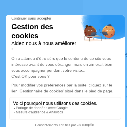
Déroulé de
Le jeudi 2
Crematorium