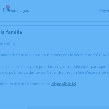
13
Part
Hommages
la famille
hers amis,
grande tristesse que nous vous annonçons le décès d’André CHAR
ns à utiliser cet espace pour laisser vos condoléances, partager
s des poèmes ou des textes. Cet endroit est un lieu d'expressio
lantation d’arbre hommage est
disponible ici
.