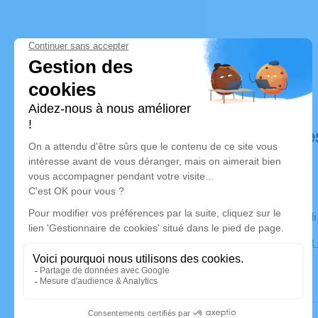
Déroulé de
Le mercred
Eglise Saint
Accueil