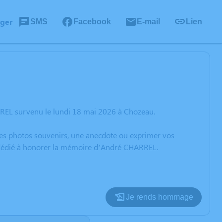
ager
SMS
Facebook
E-mail
Lien
REL survenu le lundi 18 mai 2026 à Chozeau.
 des photos souvenirs, une anecdote ou exprimer vos
n dédié à honorer la mémoire d’André CHARREL.
Je rends hommage