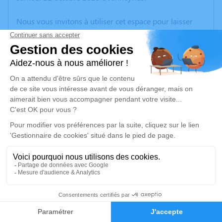
Nous vous invitons à utiliser cet espace pour laisser
vos condoléances, partager des photos souvenirs, une
anecdote ou exprimer vos pensées à travers des
poèmes ou des textes. Cet endroit est un lieu
d'expression dédié à honorer la mémoire d’André
CECILLON.
Je rends hommage
Cérémonie
mardi 04 novembre 2025 à 14h30
église de Janneyrias 4 chemin de Luisset
38280 Janneyrias
14
Je rends hommage
Faire-part
Hommages