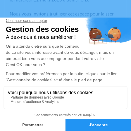
Nous vous invitons à utiliser cet espace pour laisser
vos condoléances, partager des photos souvenirs, une
anecdote ou exprimer vos pensées à travers des
poèmes ou des textes. Cet endroit est un lieu
d'expression dédié à honorer la mémoire d’Andigonie
BRAS DE FER.
Un service de plantation d’arbre hommage est
disponible ici
.
Je rends hommage
Cérémonie
mardi 18 mars 2025 à 14h30
2
Eglise ORTHODOXE Rue du reveil
38230 Charvieu Chavagneux
Faire-part
Hommages