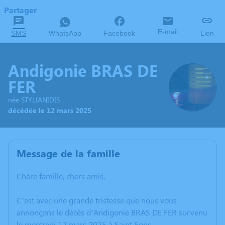
Partager
E-mail
SMS
WhatsApp
Facebook
Lien
Andigonie BRAS DE
FER
née STYLIANIDIS
décédée le 12 mars 2025
Message de la famille
Chère famille, chers amis,
C’est avec une grande tristesse que nous vous
annonçons le décès d’Andigonie BRAS DE FER survenu
le mercredi 12 mars 2025 à Saint-Fons.