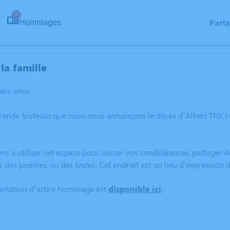
25
Part
Hommages
la famille
hers amis,
grande tristesse que nous vous annonçons le décès d’Albert TR
ns à utiliser cet espace pour laisser vos condoléances, partager
s des poèmes ou des textes. Cet endroit est un lieu d'expressio
lantation d’arbre hommage est
disponible ici
.