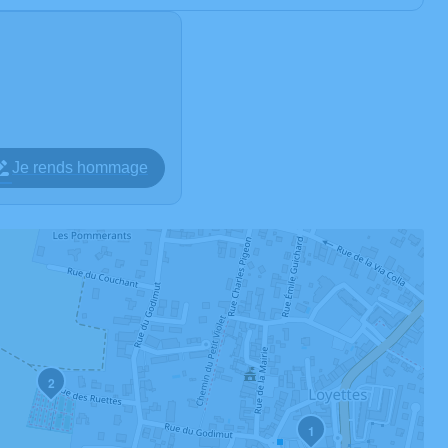
Je rends hommage
2
1