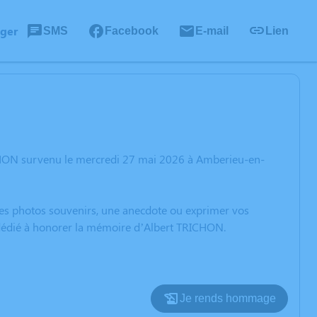
ager
SMS
Facebook
E-mail
Lien
ICHON survenu le mercredi 27 mai 2026 à Amberieu-en-
 des photos souvenirs, une anecdote ou exprimer vos
n dédié à honorer la mémoire d’Albert TRICHON.
Je rends hommage