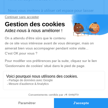
Nous vous invitons à utiliser cet espace pour laisser
vos condoléances, partager des photos souvenirs, une
anecdote ou exprimer vos pensées à travers des
poèmes ou des textes. Cet endroit est un lieu
d'expression dédié à honorer la mémoire d’Albert
GARZENA.
Un service de plantation d’arbre hommage est
disponible ici
.
Je rends hommage
Cérémonie
lundi 01 août 2022 à 09h00
2
CENTRE FUNERAIRE BOUDRIER 31 Rue Lavoisier
38300 Bourgoin Jallieu
Faire-part
Hommages