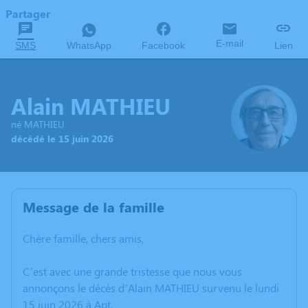
Partager
E-mail
SMS
WhatsApp
Facebook
Lien
Alain MATHIEU
né MATHIEU
décédé le 15 juin 2026
Message de la famille
Chère famille, chers amis,
C’est avec une grande tristesse que nous vous
annonçons le décès d’Alain MATHIEU survenu le lundi
15 juin 2026 à Apt.