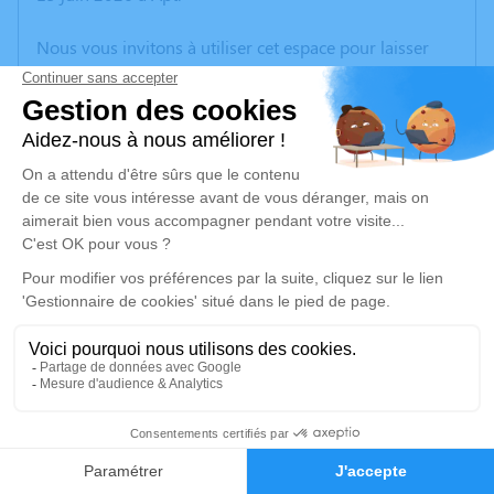
Nous vous invitons à utiliser cet espace pour laisser
vos condoléances, partager des photos souvenirs, une
anecdote ou exprimer vos pensées à travers des
poèmes ou des textes. Cet endroit est un lieu
d'expression dédié à honorer la mémoire d’Alain
MATHIEU.
Un service de plantation d’arbre hommage est
disponible ici
.
Je rends hommage
Cérémonie
vendredi 26 juin 2026 à 11h30
4
Chemin des Charmilles
38270 Beaurepaire
Faire-part
Hommages