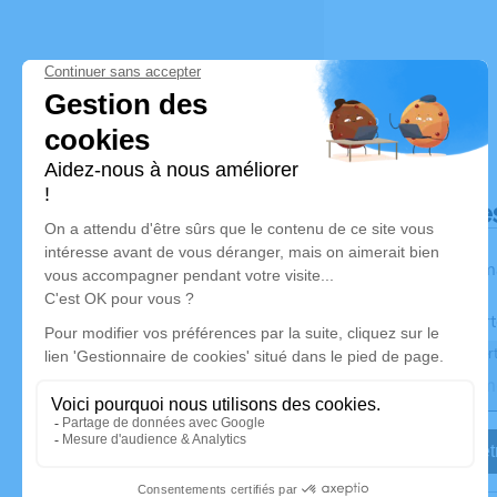
Déroulé de
Les inform
Activez une aler
Recevoir une aler
Je veux êtr