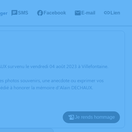
ager
SMS
Facebook
E-mail
Lien
UX survenu le vendredi 04 août 2023 à Villefontaine.
 des photos souvenirs, une anecdote ou exprimer vos
n dédié à honorer la mémoire d’Alain DECHAUX.
Je rends hommage