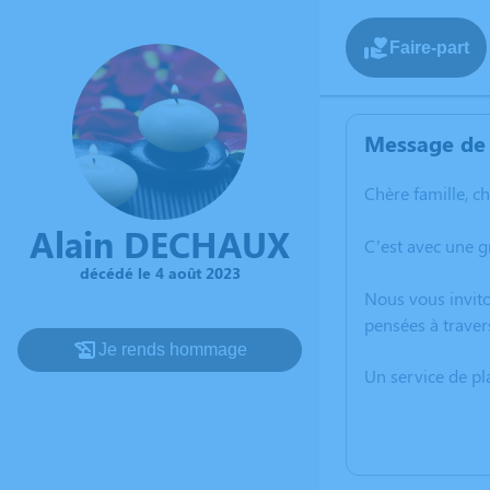
Faire-part
Message de 
Chère famille, c
Alain DECHAUX
C’est avec une g
décédé le 4 août 2023
Nous vous invito
pensées à traver
Je rends hommage
Un service de p