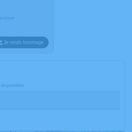
voisier
Je rends hommage
 disponibles.