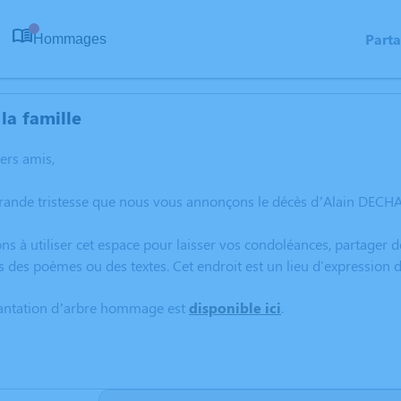
Part
Hommages
0
la famille
hers amis,
rande tristesse que nous vous annonçons le décès d’Alain DECHA
ns à utiliser cet espace pour laisser vos condoléances, partager
s des poèmes ou des textes. Cet endroit est un lieu d'expressio
lantation d’arbre hommage est
disponible ici
.