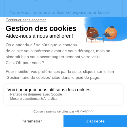
Nous vous invitons à utiliser cet espace pour laisser
vos condoléances, partager des photos souvenirs, une
anecdote ou exprimer vos pensées à travers des
poèmes ou des textes. Cet endroit est un lieu
d'expression dédié à honorer la mémoire d’Alain
DANELUZZI.
Je rends hommage
Cérémonie
lundi 06 juillet 2026 à 09h30
Eglise Notre Dame Rue de la Libération
38300 Bourgoin Jallieu
8
Je rends hommage
Faire-part
Hommages