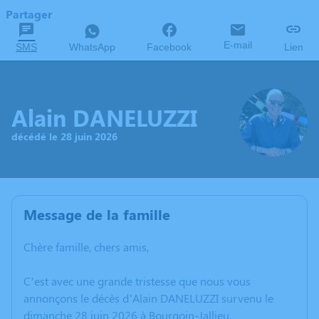
Partager
E-mail
SMS
WhatsApp
Facebook
Lien
Alain DANELUZZI
décédé le 28 juin 2026
Message de la famille
Chère famille, chers amis,
C’est avec une grande tristesse que nous vous
annonçons le décès d’Alain DANELUZZI survenu le
dimanche 28 juin 2026 à Bourgoin-Jallieu.