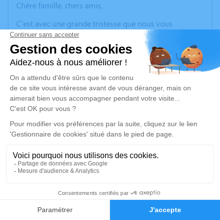
Chère famille, chers amis,
C'est avec une grande tristesse que nous vous
annonçons le décès
d'Alain CROST
survenu
mardi 17
décembre 2024
à Salagnon. La cérémonie se
déroulera le vendredi 27 décembre 2024 à 09h30 à
l'adresse suivante : CENTRE FUNERAIRE BOUDRIER 31
Rue Lavoisier - 38300 Bourgoin Jallieu.
Pas de fleurs, ni plaque.
Cet espace privé est destiné à recueillir vos
condoléances ou le souvenir d’un moment passé.
Je rends hommage
Cérémonie
19
vendredi 27 décembre 2024 à 09h30
CENTRE FUNERAIRE BOUDRIER 31 Rue Lavoisier
Faire-part
Hommages
38300 Bourgoin Jallieu