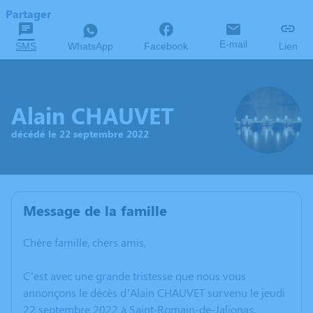
Partager
E-mail
SMS
WhatsApp
Facebook
Lien
Alain CHAUVET
décédé le 22 septembre 2022
Message de la famille
Chère famille, chers amis,
C’est avec une grande tristesse que nous vous
annonçons le décès d’Alain CHAUVET survenu le jeudi
22 septembre 2022 à Saint-Romain-de-Jalionas.