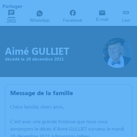
Partager
E-mail
SMS
WhatsApp
Facebook
Lien
Aimé GULLIET
décédé le 28 décembre 2021
Message de la famille
Chère famille, chers amis,
C’est avec une grande tristesse que nous vous
annonçons le décès d’Aimé GULLIET survenu le mardi
28 décembre 2021 à Bourgoin-Jallieu.