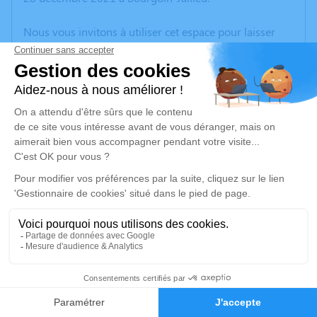
Nous vous invitons à utiliser cet espace pour laisser
vos condoléances, partager des photos souvenirs, une
anecdote ou exprimer vos pensées à travers des
poèmes ou des textes. Cet endroit est un lieu
d'expression dédié à honorer la mémoire d’Aimé
GULLIET.
Un service de plantation d’arbre hommage est
disponible ici
.
Je rends hommage
Cérémonie
jeudi 06 janvier 2022 à 16h00
6
31, Rue Lavoisier
38300 Bourgoin Jallieu
Faire-part
Hommages