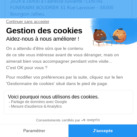
2024 à 16h00 à l'adresse suivante : CENTRE
FUNERAIRE BOUDRIER 31 Rue Lavoisier - 38300
Bourgoin Jallieu.
Cet espace privé est destiné à recueillir vos
condoléances ou le souvenir d’un moment passé.
Un service de plantation d’arbre hommage est
disponible ici
.
Je rends hommage
Cérémonie
mardi 21 mai 2024 à 16h00
CENTRE FUNERAIRE BOUDRIER 31 Rue Lavoisier
38300 Bourgoin Jallieu
48
Faire-part
Je rends hommage
Hommages